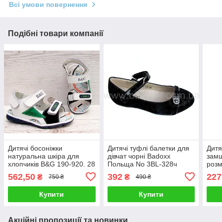
Всі умови повернення
Подібні товари компанії
Дитячі босоніжки
Дитячі туфлі балетки для
Дитя
натуральна шкіра для
дівчат чорні Badoxx
замш
хлопчиків B&G 190-920. 28
Польща No 3BL-328ч
розм
розмір.
562,50
392
227
₴
₴
750 ₴
490 ₴
Купити
Купити
Акційні пропозиції та новинки