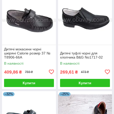
Дитячі мокасини чорні
шкіряні Calorie розмір 37 №
Дитячі туфлі чорні для
T8906-66А
хлопчика B&G No1717-02
В наявності
В наявності
409,86
269,61
₴
₴
759 ₴
473 ₴
Купити
Купити
–32%
–25%