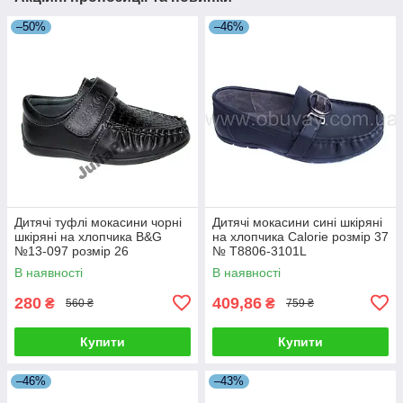
–50%
–46%
Дитячі туфлі мокасини чорні
Дитячі мокасини сині шкіряні
шкіряні на хлопчика B&G
на хлопчика Calorie розмір 37
№13-097 розмір 26
№ T8806-3101L
В наявності
В наявності
280
409,86
₴
₴
560 ₴
759 ₴
Купити
Купити
–46%
–43%