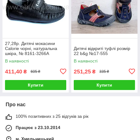
27,28р. Дитячі мокасини
Calorie чорні, натуральна
Дитячі відкриті туфлі розмір
шкіра, № 8161-3266А
22 b&g №17-555
В наявності
В наявності
411,40
251,25
₴
₴
605 ₴
335 ₴
Купити
Купити
Про нас
100% позитивних з 25 відгуків за рік
Працює з 23.10.2014
м. Хмельницький