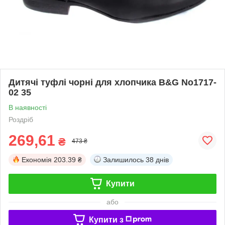
Дитячі туфлі чорні для хлопчика B&G No1717-
02 35
В наявності
Роздріб
269,61
₴
473 ₴
Економія
203.39 ₴
Залишилось
38 днів
Купити
або
Купити з