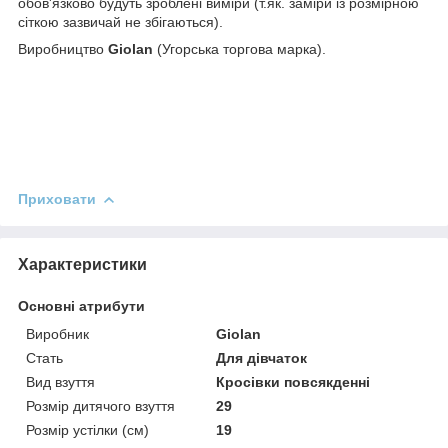
обов'язково будуть зроблені виміри (т.як. заміри із розмірною
сіткою зазвичай не збігаються).
Виробництво
Giolan
(Угорська торгова марка).
Приховати
Характеристики
Основні атрибути
Виробник
Giolan
Стать
Для дівчаток
Вид взуття
Кросівки повсякденні
Розмір дитячого взуття
29
Розмір устілки (см)
19