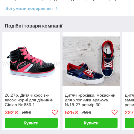
Всі умови повернення
Подібні товари компанії
26,27р. Дитячі кросівки
Дитячі кросівки, мокасини
Дитя
високі чорні для дівчинки
для хлопчика apawwa
замш
Giolan № 886-1
№19-27 розмір 30
розм
392
525
227
₴
₴
560 ₴
750 ₴
Купити
Купити