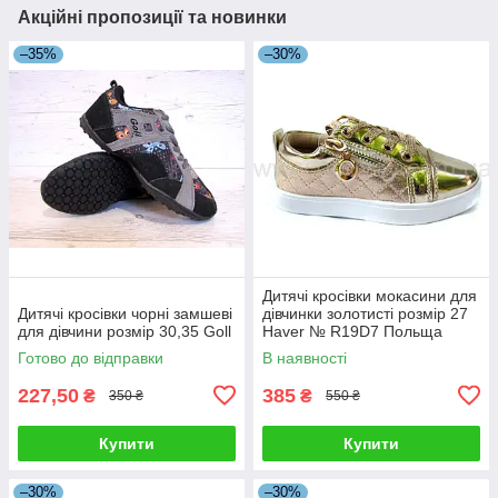
Акційні пропозиції та новинки
–35%
–30%
Дитячі кросівки мокасини для
Дитячі кросівки чорні замшеві
дівчинки золотисті розмір 27
для дівчини розмір 30,35 Goll
Haver № R19D7 Польща
Готово до відправки
В наявності
227,50
385
₴
₴
350 ₴
550 ₴
Купити
Купити
–30%
–30%