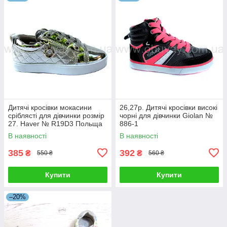
Дитячі кросівки мокасини
26,27р. Дитячі кросівки високі
сріблясті для дівчинки розмір
чорні для дівчинки Giolan №
27. Haver № R19D3 Польща
886-1
В наявності
В наявності
385
392
₴
₴
550 ₴
560 ₴
Купити
Купити
–20%