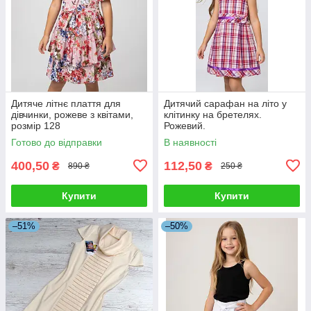
Дитяче літнє плаття для
Дитячий сарафан на літо у
дівчинки, рожеве з квітами,
клітинку на бретелях.
розмір 128
Рожевий.
Готово до відправки
В наявності
400,50
112,50
₴
₴
890 ₴
250 ₴
Купити
Купити
–51%
–50%