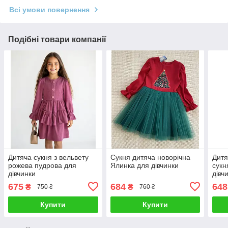
Всі умови повернення
Подібні товари компанії
Дитяча сукня з вельвету
Сукня дитяча новорічна
Дитя
рожева пудрова для
Ялинка для дівчинки
сукн
дівчинки
дівч
675
684
648
₴
₴
750 ₴
760 ₴
Купити
Купити