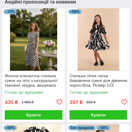
Акційні пропозиції та новинки
–70%
–58%
Жіноча елегантна стильна
Стильна літня легка
сукня на літо з натуральної
бавовняна сукня для дівчинки
тканини, модна, вишукана
чорно-біла. Розмір 122
Готово до відправки
Готово до відправки
435
357
₴
₴
1 450 ₴
850 ₴
Купити
Купити
–58%
Топ продажів
–58%