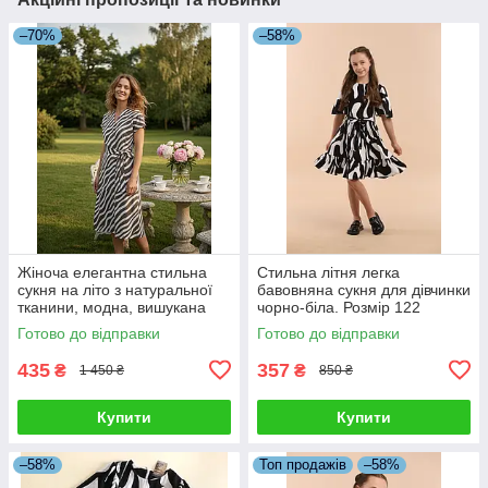
–70%
–58%
Жіноча елегантна стильна
Стильна літня легка
сукня на літо з натуральної
бавовняна сукня для дівчинки
тканини, модна, вишукана
чорно-біла. Розмір 122
Готово до відправки
Готово до відправки
435
357
₴
₴
1 450 ₴
850 ₴
Купити
Купити
–58%
Топ продажів
–58%