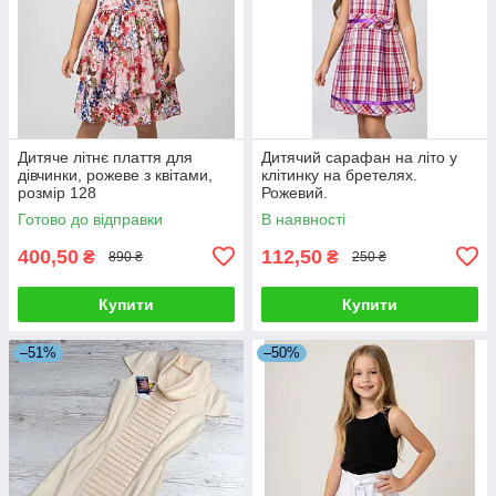
Дитяче літнє плаття для
Дитячий сарафан на літо у
дівчинки, рожеве з квітами,
клітинку на бретелях.
розмір 128
Рожевий.
Готово до відправки
В наявності
400,50
112,50
₴
₴
890 ₴
250 ₴
Купити
Купити
–51%
–50%