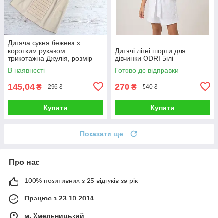
Дитяча сукня бежева з
коротким рукавом
Дитячі літні шорти для
трикотажна Джулія, розмір
дівчинки ODRI Білі
140
В наявності
Готово до відправки
145,04
270
₴
₴
296 ₴
540 ₴
Купити
Купити
Показати ще
Про нас
100% позитивних з 25 відгуків за рік
Працює з 23.10.2014
м. Хмельницький