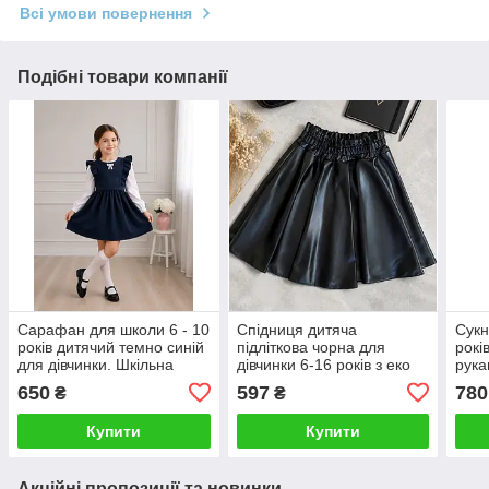
Всі умови повернення
Подібні товари компанії
Сарафан для школи 6 - 10
Спідниця дитяча
Сукн
років дитячий темно синій
підліткова чорна для
рокі
для дівчинки. Шкільна
дівчинки 6-16 років з еко
рука
форма.
шкіри. Шкільні спідниці.
фор
650
597
780
₴
₴
Спідниця для школи.
Купити
Купити
Акційні пропозиції та новинки