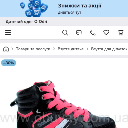
Дитячий одяг O-Odri
Товари та послуги
Взуття дитяче
Взуття для дівчаток
–30%