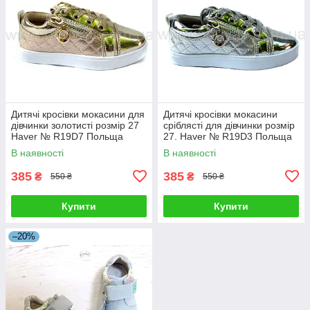
Дитячі кросівки мокасини для
Дитячі кросівки мокасини
дівчинки золотисті розмір 27
сріблясті для дівчинки розмір
Haver № R19D7 Польща
27. Haver № R19D3 Польща
В наявності
В наявності
385
385
₴
₴
550 ₴
550 ₴
Купити
Купити
–20%