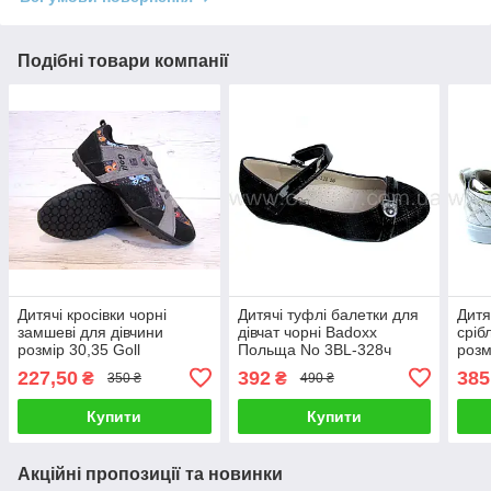
Подібні товари компанії
Дитячі кросівки чорні
Дитячі туфлі балетки для
Дитя
замшеві для дівчини
дівчат чорні Badoxx
сріб
розмір 30,35 Goll
Польща No 3BL-328ч
розм
Пол
227,50
392
385
₴
₴
350 ₴
490 ₴
Купити
Купити
Акційні пропозиції та новинки